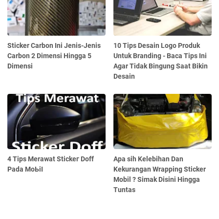
Sticker Carbon Ini Jenis-Jenis
10 Tips Desain Logo Produk
Carbon 2 Dimensi Hingga 5
Untuk Branding - Baca Tips Ini
Dimensi
Agar Tidak Bingung Saat Bikin
Desain
4 Tips Merawat Stісkег Doff
Apa sih Kelebihan Dan
Pada MоЬіӏ
Kekurangan Wrapping Sticker
Mobil ? Simak Disini Hingga
Tuntas