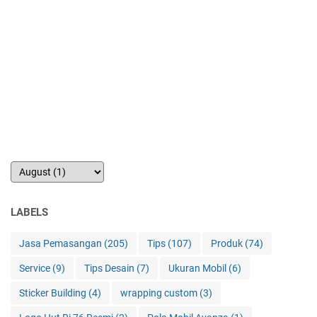
LABELS
Jasa Pemasangan
(205)
Tips
(107)
Produk
(74)
Service
(9)
Tips Desain
(7)
Ukuran Mobil
(6)
Sticker Building
(4)
wrapping custom
(3)