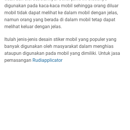
digunakan pada kaca-kaca mobil sehingga orang diluar
mobil tidak dapat melihat ke dalam mobil dengan jelas,
namun orang yang berada di dalam mobil tetap dapat
melihat keluar dengan jelas.
Itulah jenis-jenis desain stiker mobil yang populer yang
banyak digunakan oleh masyarakat dalam menghias
ataupun digunakan pada mobil yang dimiliki. Untuk jasa
pemasangan
Rudiapplicator