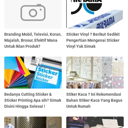
Branding Mobil, Televisi, Koran,
Sticker Vinyl ? Berikut Sedikit
Majalah, Brosur, Efektif Mana
Pengertian Mengenai Sticker
Untuk Iklan Produk?
Vinyl Yuk Simak
Bedanya Cutting Sticker &
Stiker Kaca ? Ini Rekomendasi
Sticker Printing Apa sih? Simak
Bahan Stiker Kaca Yang Bagus
Disini Hingga Selesai !
Untuk Rumah