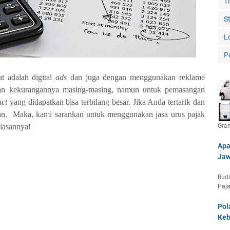
T
S
L
P
at adalah digital
ads
dan juga dengan menggunakan reklame
dan kekurangannya masing-masing, namun untuk pemasangan
act
yang didapatkan bisa terbilang besar. Jika Anda tertarik dan
an.
Maka, kami sarankan untuk menggunakan jasa urus pajak
lasannya!
Gra
Apa
Jaw
Rudi
Paja
Pol
Keb