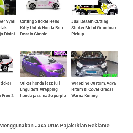
ker Vynil
Cutting Sticker Hello
Jual Desain Cutting
etak
Kitty Untuk Honda Brio -
Sticker Mobil Grandmax
ja Disini
Desain Simple
Pickup
ticker
Stiker honda jazz full
Wrapping Custom, Agya
ungu doff, wrapping
Hitam Di Cover Oracal
i Free 2
honda jazz matte purple
Warna Kuning
 Menggunakan Jasa Urus Pajak Iklan Reklame