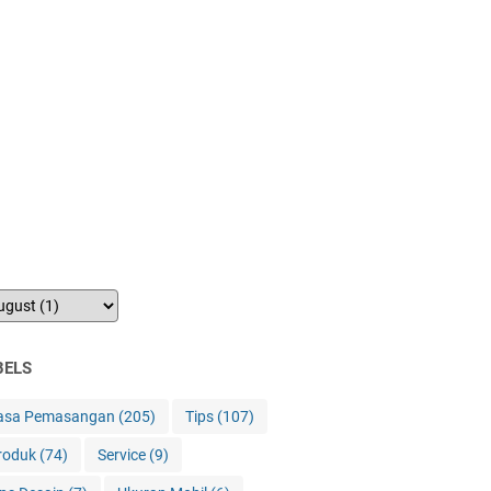
BELS
asa Pemasangan
(205)
Tips
(107)
roduk
(74)
Service
(9)