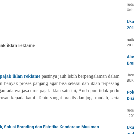
rudi
Unt
Uku
201
rudi
ak iklan reklame
201
Ala
Bra
Jasa
pajak iklan reklame
pastinya jauh lebih berpengalaman dalam
BUK
n banyak proses panjang agar bisa selesai dan iklan terpasang
gan adanya jasa urus pajak iklan satu ini, Anda pun tidak perlu
Pol
rusan kepada kami. Tentu sangat praktis dan juga mudah, serta
Disi
rudi
- 20
, Solusi Branding dan Estetika Kendaraan Musiman
Uku
and