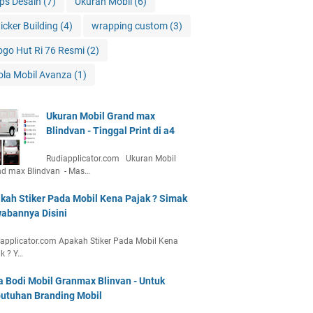
ips Desain
(7)
Ukuran Mobil
(6)
ticker Building
(4)
wrapping custom
(3)
ogo Hut Ri 76 Resmi
(2)
ola Mobil Avanza
(1)
Ukuran Mobil Grand max
Blindvan - Tinggal Print di a4
Rudiapplicator.com Ukuran Mobil
nd max Blindvan - Mas…
kah Stiker Pada Mobil Kena Pajak ? Simak
abannya Disini
applicator.com Apakah Stiker Pada Mobil Kena
k ? Y…
a Bodi Mobil Granmax Blinvan - Untuk
utuhan Branding Mobil