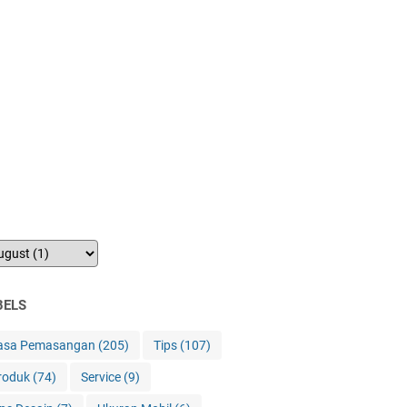
BELS
asa Pemasangan
(205)
Tips
(107)
roduk
(74)
Service
(9)