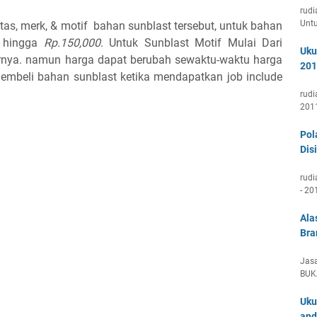
rudi
Unt
tas, merk, & motif bahan sunblast tersebut, untuk bahan
hingga
Rp.150,000
. Untuk Sunblast Motif Mulai Dari
Uku
nya. namun harga dapat berubah sewaktu-waktu harga
201
mbeli bahan sunblast ketika mendapatkan job include
rudi
201
Pol
Disi
rudi
- 20
Ala
Bra
Jasa
BUK
Uku
and