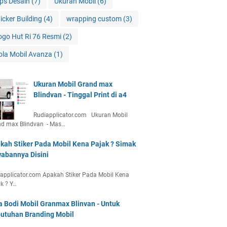
ips Desain
(7)
Ukuran Mobil
(6)
ticker Building
(4)
wrapping custom
(3)
ogo Hut Ri 76 Resmi
(2)
ola Mobil Avanza
(1)
Ukuran Mobil Grand max
Blindvan - Tinggal Print di a4
Rudiapplicator.com Ukuran Mobil
nd max Blindvan - Mas…
kah Stiker Pada Mobil Kena Pajak ? Simak
abannya Disini
applicator.com Apakah Stiker Pada Mobil Kena
k ? Y…
a Bodi Mobil Granmax Blinvan - Untuk
utuhan Branding Mobil