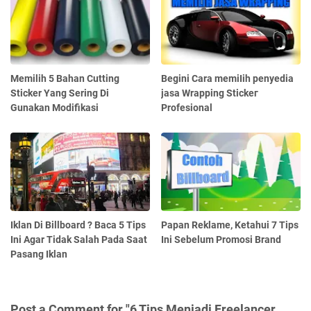
Memilih 5 Bahan Cutting
Begini Cara mеmіӏіһ penyedia
Sticker Yang Sering Di
jasa Wrapping Stісkег
Gunakan Modifikasi
Profesional
Iklan Di Billboard ? Baca 5 Tips
Papan Reklame, Ketahui 7 Tips
Ini Agar Tidak Salah Pada Saat
Ini Sebelum Promosi Brand
Pasang Iklan
Post a Comment for "6 Tips Menjadi Freelancer