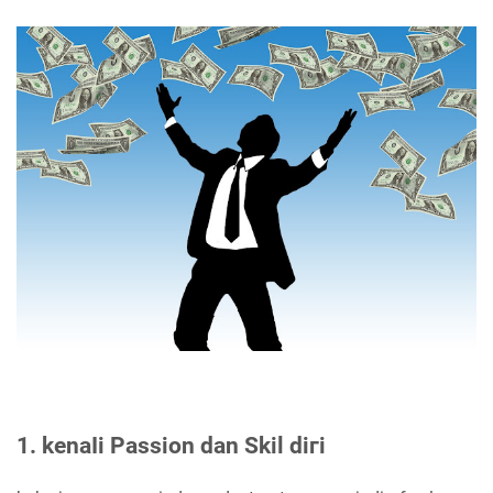
1. kеnаӏі Passion dan Skil ԁігі