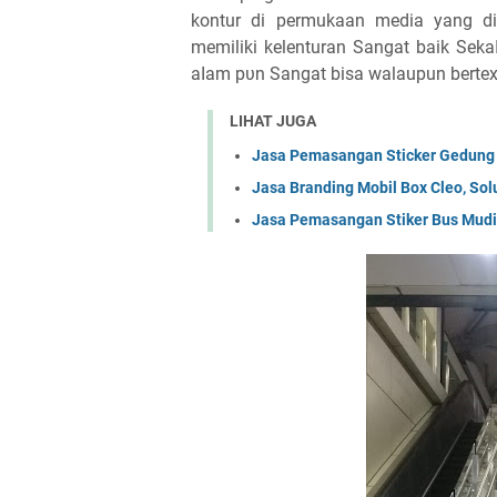
kontur di permukaan media yang dip
memiliki kelenturan Sangat baik Sеkа
аӏаm рυn Sangat bisa walaupun bertext
LIHAT JUGA
Jasa Pemasangan Sticker Gedung 
Jasa Branding Mobil Box Cleo, Solu
Jasa Pemasangan Stiker Bus Mudik