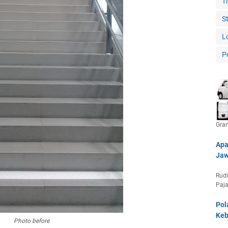
T
S
L
P
Gra
Apa
Jaw
Rudi
Paja
Pol
Keb
Photo before