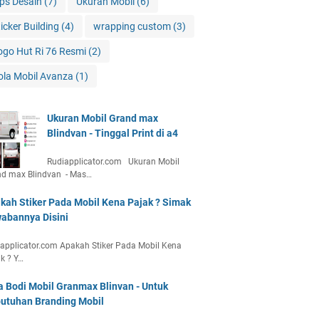
ips Desain
(7)
Ukuran Mobil
(6)
ticker Building
(4)
wrapping custom
(3)
ogo Hut Ri 76 Resmi
(2)
ola Mobil Avanza
(1)
Ukuran Mobil Grand max
Blindvan - Tinggal Print di a4
Rudiapplicator.com Ukuran Mobil
nd max Blindvan - Mas…
kah Stiker Pada Mobil Kena Pajak ? Simak
abannya Disini
applicator.com Apakah Stiker Pada Mobil Kena
k ? Y…
a Bodi Mobil Granmax Blinvan - Untuk
utuhan Branding Mobil