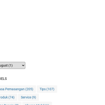
BELS
asa Pemasangan
(205)
Tips
(107)
roduk
(74)
Service
(9)