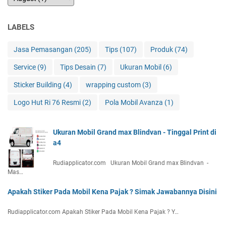
LABELS
Jasa Pemasangan
(205)
Tips
(107)
Produk
(74)
Service
(9)
Tips Desain
(7)
Ukuran Mobil
(6)
Sticker Building
(4)
wrapping custom
(3)
Logo Hut Ri 76 Resmi
(2)
Pola Mobil Avanza
(1)
Ukuran Mobil Grand max Blindvan - Tinggal Print di
a4
Rudiapplicator.com Ukuran Mobil Grand max Blindvan -
Mas…
Apakah Stiker Pada Mobil Kena Pajak ? Simak Jawabannya Disini
Rudiapplicator.com Apakah Stiker Pada Mobil Kena Pajak ? Y…