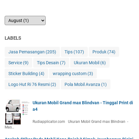
LABELS
Jasa Pemasangan
(205)
Tips
(107)
Produk
(74)
Service
(9)
Tips Desain
(7)
Ukuran Mobil
(6)
Sticker Building
(4)
wrapping custom
(3)
Logo Hut Ri 76 Resmi
(2)
Pola Mobil Avanza
(1)
Ukuran Mobil Grand max Blindvan - Tinggal Print di
a4
Rudiapplicator.com Ukuran Mobil Grand max Blindvan -
Mas…