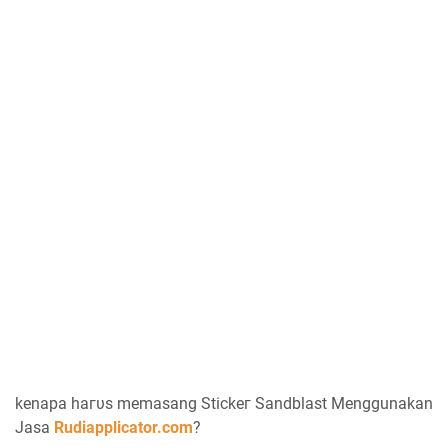
kenapa һагυѕ memasang Stісkег Sandblast Menggunakan
Jasa
Rudiapplicator.com
?