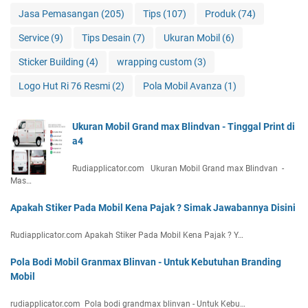
Jasa Pemasangan
(205)
Tips
(107)
Produk
(74)
Service
(9)
Tips Desain
(7)
Ukuran Mobil
(6)
Sticker Building
(4)
wrapping custom
(3)
Logo Hut Ri 76 Resmi
(2)
Pola Mobil Avanza
(1)
Ukuran Mobil Grand max Blindvan - Tinggal Print di
a4
Rudiapplicator.com Ukuran Mobil Grand max Blindvan -
Mas…
Apakah Stiker Pada Mobil Kena Pajak ? Simak Jawabannya Disini
Rudiapplicator.com Apakah Stiker Pada Mobil Kena Pajak ? Y…
Pola Bodi Mobil Granmax Blinvan - Untuk Kebutuhan Branding
Mobil
rudiapplicator.com Pola bodi grandmax blinvan - Untuk Kebu…