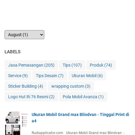
LABELS
Jasa Pemasangan
(205)
Tips
(107)
Produk
(74)
Service
(9)
Tips Desain
(7)
Ukuran Mobil
(6)
Sticker Building
(4)
wrapping custom
(3)
Logo Hut Ri 76 Resmi
(2)
Pola Mobil Avanza
(1)
Ukuran Mobil Grand max Blindvan - Tinggal Print di
a4
Rudiapplicator.com Ukuran Mobil Grand max Blindvan -