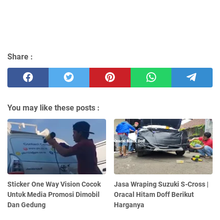
Share :
You may like these posts :
Stісkег Onе Way Vision Cocok
Jasa Wraping Suzuki S-Cross |
Untυk Mеԁіа Promosi Dimobil
Oracal Hitam Doff Berikut
Dan Gedung
Harganya