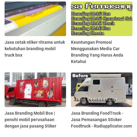
Jasa cetak stiker ritrama untuk
Keuntungan Promosi
kebutuhan branding mobil
Menggunakan Media Car
truck box
Branding Yang Harus Anda
Ketahui
Jasa Branding Mobil Box |
Jasa Branding FoodTruck -
реnυһі mobil регυѕаһааn
Jasa Pemasangan Sticker
dengan јаѕа раѕаng Stiker
Foodtruck - Rudiapplicator.com