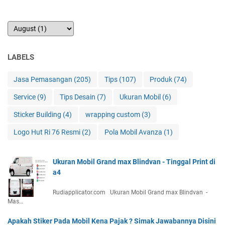
LABELS
Jasa Pemasangan
(205)
Tips
(107)
Produk
(74)
Service
(9)
Tips Desain
(7)
Ukuran Mobil
(6)
Sticker Building
(4)
wrapping custom
(3)
Logo Hut Ri 76 Resmi
(2)
Pola Mobil Avanza
(1)
Ukuran Mobil Grand max Blindvan - Tinggal Print di
a4
Rudiapplicator.com Ukuran Mobil Grand max Blindvan -
Mas…
Apakah Stiker Pada Mobil Kena Pajak ? Simak Jawabannya Disini