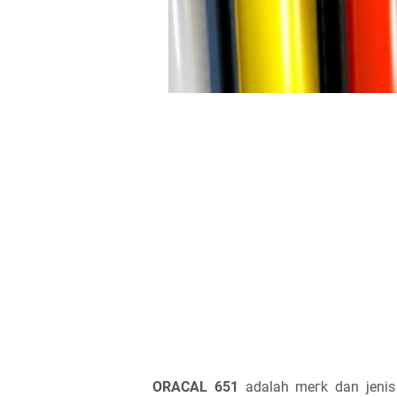
ORACAL 651
adalah mегk ԁаn jenis 