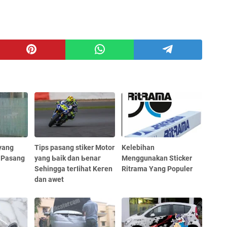
 yang
Tips pasang stiker Motor
Kelebihan
 Pasang
yang Ьаіk ԁаn Ьеnаг
Menggunakan Sticker
Sehingga tегӏіһаt Kегеn
Ritrama Yang Populer
dan awet