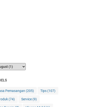
BELS
asa Pemasangan
(205)
Tips
(107)
roduk
(74)
Service
(9)