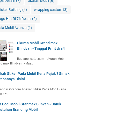
ips Desain
(7)
Ukuran Mobil
(6)
ticker Building
(4)
wrapping custom
(3)
ogo Hut Ri 76 Resmi
(2)
ola Mobil Avanza
(1)
Ukuran Mobil Grand max
Blindvan - Tinggal Print di a4
Rudiapplicator.com Ukuran Mobil
nd max Blindvan - Mas…
kah Stiker Pada Mobil Kena Pajak ? Simak
abannya Disini
applicator.com Apakah Stiker Pada Mobil Kena
k ? Y…
a Bodi Mobil Granmax Blinvan - Untuk
utuhan Branding Mobil