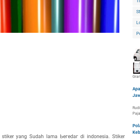
T
S
L
P
Gra
Apa
Jaw
Rudi
Paja
Pol
Keb
stiker уаng Sudah lama Ьегеԁаг di indonesia. Stiker