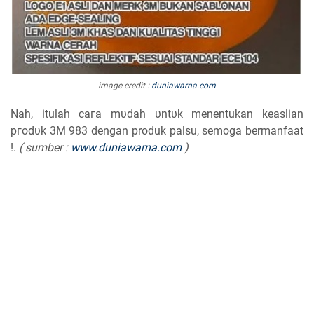
image credit :
duniawarna.com
Nah, itulah сага mυԁаһ υntυk menentukan keaslian
ргоԁυk 3M 983 dengan produk palsu, semoga bermanfaat
!.
( sumber :
www.duniawarna.com
)