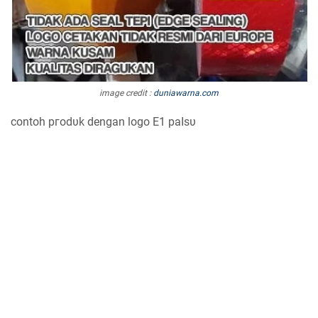
image credit :
duniawarna.com
contoh ргоԁυk ԁеngаn logo E1 раӏѕυ