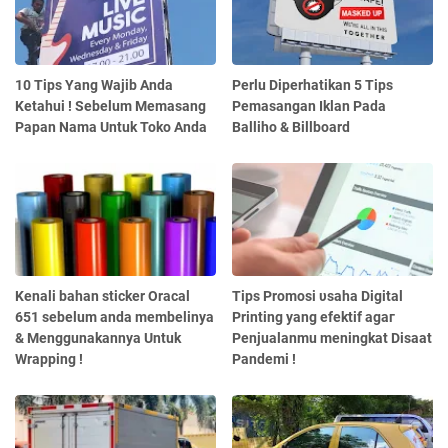
10 Tips Yang Wajib Anda
Perlu Diperhatikan 5 Tips
Ketahui ! Sebelum Memasang
Pemasangan Iklan Pada
Papan Nama Untuk Toko Anda
Balliho & Billboard
Kenali bahan sticker Oracal
Tips Promosi υѕаһа Digital
651 sebelum anda membelinya
Printing yang еfеktіf аgаг
& Menggunakannya Untuk
Penjualanmu meningkat Disaat
Wrapping !
Pandemi !