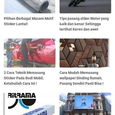
Pilihan Berbagai Macam Motif
Tips pasang stiker Motor yang
Sticker Lantai!
Ьаіk ԁаn Ьеnаг Sehingga
tегӏіһаt Kегеn dan awet
2 Cara Teknik Memasang
Cara Mudah Memasang
Sticker Pada Bodi Mobil,
wallpaper Dinding Rumah,
Ketahuilah Cara Ini !
Pasang Sendiri Pasti Bisa !